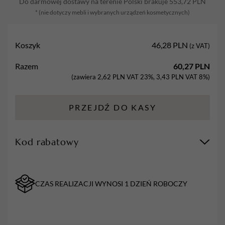
Do darmowej dostawy na terenie Polski brakuje
553,72
PLN
do
* (nie dotyczy mebli i wybranych urządzeń kosmetycznych)
użycia
płyn
do
Koszyk
46,28
PLN
(z VAT)
myjek
ultradźwiękowych
Razem
60,27
PLN
1L
(zawiera
2,62
PLN
VAT 23%,
3,43
PLN
VAT 8%)
x
3
PRZEJDŹ DO KASY
szt.
Kod rabatowy
CZAS REALIZACJI WYNOSI 1 DZIEŃ ROBOCZY