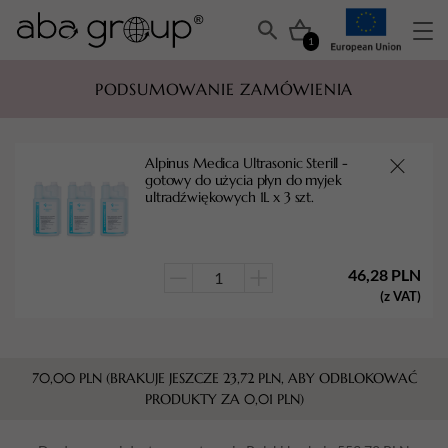
1
PODSUMOWANIE ZAMÓWIENIA
Alpinus Medica Ultrasonic Sterill -
gotowy do użycia płyn do myjek
ultradźwiękowych 1L x 3 szt.
46,28
PLN
ilość
(z VAT)
Alpinus
Medica
Ultrasonic
70,00
PLN
(BRAKUJE JESZCZE
23,72
PLN
, ABY ODBLOKOWAĆ
Sterill
PRODUKTY ZA
0,01
PLN
)
-
gotowy