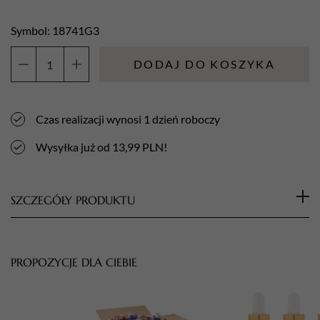
Symbol: 18741G3
DODAJ DO KOSZYKA
ilość
Alpinus
Medica
Czas realizacji wynosi 1 dzień roboczy
Ultrasonic
Sterill
Wysyłka już od 13,99 PLN!
-
gotowy
do
SZCZEGÓŁY PRODUKTU
użycia
płyn
Alpinus Medica Ultrasonic Sterill -
do
myjek
PROPOZYCJE DLA CIEBIE
gotowy do użycia płyn do myjek
ultradźwiękowych
ultradźwiękowych 1L
1L
x
Gotowy do użycia preparat przeznaczony do mycia i