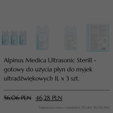
Alpinus Medica Ultrasonic Sterill -
gotowy do użycia płyn do myjek
TWÓJ KOSZYK (
0
)
ultradźwiękowych 1L x 3 szt.
Suma koszyka (
0
)
PRZEJDŹ DO KOSZYKA
56,06
PLN
46,28
PLN
Najniższa cena z ostatnich 30 dni:
56,06
PLN