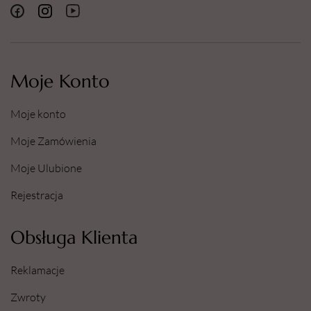
soczewki kontaktowe,
jeżeli są i można je łatwo usunąć. Nadal płukać.
P501: Zawartość/pojemnik usuwać do zbiorników do
segregacji odpadów obecnych w swojej gminie.
Pobierz kartę charakterystyki produktu:
Moje Konto
Ultrasonic-sterill-KCH-20231006
Moje konto
Moje Zamówienia
Moje Ulubione
Rejestracja
Obsługa Klienta
Reklamacje
Zwroty