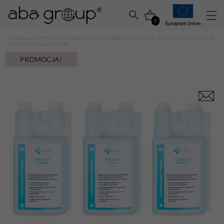
0
Strona główna
/
HURT
/
Manicure i pedicure
/
Dezynfekcja
/ Alpinus Medica Ultrasonic Sterill – gotowy do użycia płyn do
myjek ultradźwiękowych 1L x 3 szt.
PROMOCJA!