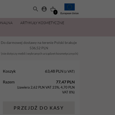
1
ONALNA
ARTYKUŁY KOSMETYCZNE
MANICURE I PEDICURE
OLIWKI 15 ML ZA 11,49 ZŁ
ZESTAWY
PŁYNY I PREPARATY
PIELĘGNACJA DŁONI I STÓP
MAKIJAŻ
Do darmowej dostawy na terenie Polski brakuje
Balsamy
AllYouNeed
Acetony i Removery
Kremy i balsamy do rąk
Aplikatory
536,52
PLN
Dezynfekcja
Cleanery
Kremy, maski, pianki do stóp
Gąbki
* (nie dotyczy mebli i wybranych urządzeń kosmetycznych)
na
Lakiery hybrydowe
Oliwki
Oliwki do dłoni i paznokci
Pędzle
Koszyk
63,48
PLN
(z VAT)
Oliwki
Pielęgnacja
Parafina kosmetyczna
Razem
77,47
PLN
Preparaty
Preparaty pomocnicze
Peelingi do stóp
(zawiera
2,62
PLN
VAT 23%,
4,70
PLN
Żele Aba Group
Primery
Sole do stóp
VAT 8%)
PRZEJDŹ DO KASY