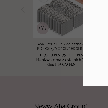
Tarki i nakładki
Aba Group Pilnik do paznokci
Ab
PÓŁKSIĘŻYC 100/180 SLIM -
FLAMING, 1000 sztuk
ST
1 193,10
PLN
950,00
PLN
Najniższa cena z ostatnich 30
Na
dni:
1 193,10
PLN
Newsy Aba Group!