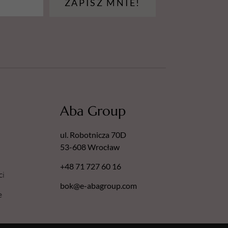
ZAPISZ MNIE!
Aba Group
ul. Robotnicza 70D
53-608 Wrocław
+48 71 727 60 16
ci
bok@e-abagroup.com
e