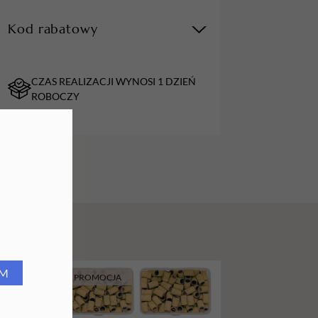
URZĄDZENIA
Kod rabatowy
Lampy do paznokci
CZAS REALIZACJI WYNOSI 1 DZIEŃ
Lampy na biurko
ROBOCZY
Podgrzewacze do wosku
RM
PROMOCJA
PROMOCJA