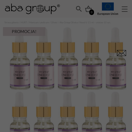
0
Strona główna
/
HURT
/
Manicure i pedicure
/
Oliwki
/ Aba Group Oliwka I Need U 15 ml – zestaw 10 szt.
PROMOCJA!