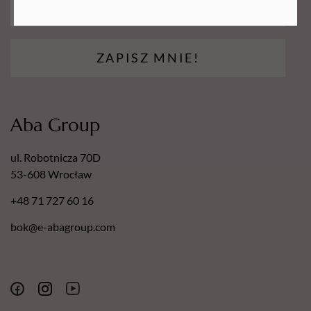
ZAPISZ MNIE!
Aba Group
ul. Robotnicza 70D
53-608 Wrocław
+48 71 727 60 16
bok@e-abagroup.com