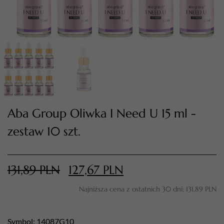
Aba Group Oliwka I Need U 15 ml -
zestaw 10 szt.
TWÓJ KOSZYK (
0
)
Suma koszyka (
0
)
131,89
PLN
127,67
PLN
PRZEJDŹ DO KOSZYKA
Najniższa cena z ostatnich 30 dni:
131,89
PLN
Symbol: 14087G10