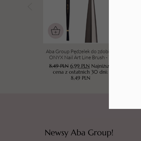
Tarki i nakładki
Aba Group Pędzelek do zdobień
Aba
ONYX Nail Art Line Brush - 7,
zdo
cienki, czarny
8,49
PLN
6,99
PLN
Najniższa
cena z ostatnich 30 dni:
8,49
PLN
Newsy Aba Group!