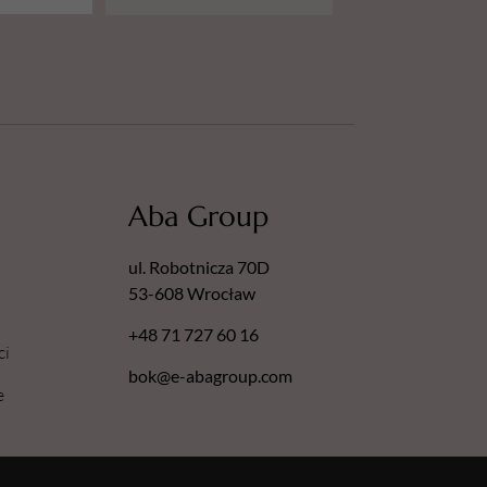
Aba Group
ul. Robotnicza 70D
53-608 Wrocław
+48 71 727 60 16
ci
bok@e-abagroup.com
e