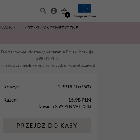
1
ONALNA
ARTYKUŁY KOSMETYCZNE
MANICURE I PEDICURE
OLIWKI 15 ML ZA 11,49 ZŁ
ZESTAWY
PŁYNY I PREPARATY
PIELĘGNACJA DŁONI I STÓP
MAKIJAŻ
Do darmowej dostawy na terenie Polski brakuje
Balsamy
AllYouNeed
Acetony i Removery
Kremy i balsamy do rąk
Aplikatory
598,01
PLN
Dezynfekcja
Cleanery
Kremy, maski, pianki do stóp
Gąbki
* (nie dotyczy mebli i wybranych urządzeń kosmetycznych)
na
Lakiery hybrydowe
Oliwki
Oliwki do dłoni i paznokci
Pędzle
Koszyk
1,99
PLN
(z VAT)
Oliwki
Pielęgnacja
Parafina kosmetyczna
Razem
15,98
PLN
Preparaty
Preparaty pomocnicze
Peelingi do stóp
(zawiera
2,99
PLN
VAT 23%)
Żele Aba Group
Primery
Sole do stóp
PRZEJDŹ DO KASY