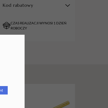
Kod rabatowy
URZĄDZENIA
Lampy do paznokci
CZAS REALIZACJI WYNOSI 1 DZIEŃ
Lampy na biurko
ROBOCZY
Podgrzewacze do wosku
RM