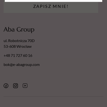
ZAPISZ MNIE!
Aba Group
ul. Robotnicza 70D
53-608 Wrocław
+48 71 727 60 16
bok@e-abagroup.com