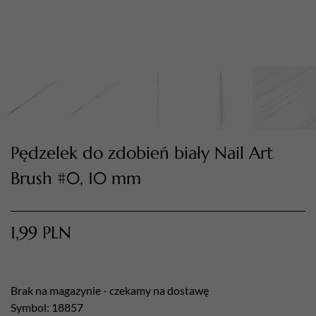
Pędzelek do zdobień biały Nail Art
Brush #0, 10 mm
TWÓJ KOSZYK (
0
)
Suma koszyka (
0
)
1,99
PLN
PRZEJDŹ DO KOSZYKA
Brak na magazynie - czekamy na dostawę
Symbol: 18857