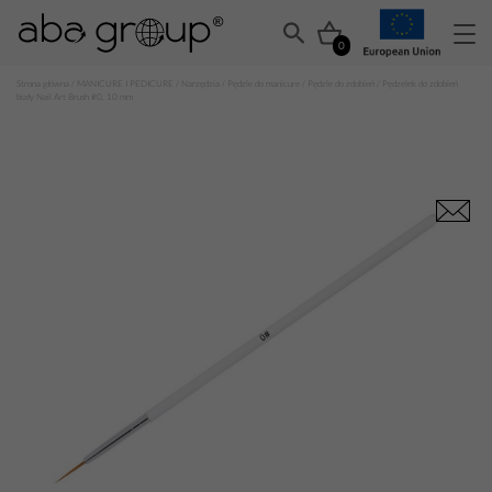
0
Strona główna
/
MANICURE I PEDICURE
/
Narzędzia
/
Pędzle do manicure
/
Pędzle do zdobień
/ Pędzelek do zdobień
biały Nail Art Brush #0, 10 mm