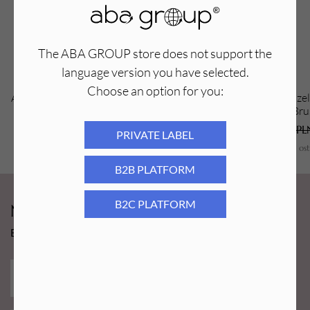
żelem oraz lakierami hybrydowymi. Idealnie wyprofilowana
rączka zapewni komfort podczas wykonywania manicure.
The ABA GROUP store does not support the
language version you have selected.
Choose an option for you:
Aba Group Pędzelek do zdobień ONYX
Aba Group Pędze
Nail Art Line Brush - 9, cienki, czarny
Nail Art Line Brus
8,49
PLN
6,99
PLN
8,49
PL
PRIVATE LABEL
Najniższa cena z ostatnich 30 dni:
8,49
PLN
Najniższa cena z os
B2B PLATFORM
B2C PLATFORM
Newsy Aba Group!
Bądź na bieżąco i łap promocję tylko dla subskrybentów!