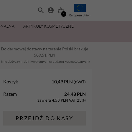
1
ONALNA
ARTYKUŁY KOSMETYCZNE
MANICURE I PEDICURE
OLIWKI 15 ML ZA 11,49 ZŁ
ZESTAWY
PŁYNY I PREPARATY
PIELĘGNACJA DŁONI I STÓP
MAKIJAŻ
Do darmowej dostawy na terenie Polski brakuje
Balsamy
AllYouNeed
Acetony i Removery
Kremy i balsamy do rąk
Aplikatory
589,51
PLN
Dezynfekcja
Cleanery
Kremy, maski, pianki do stóp
Gąbki
* (nie dotyczy mebli i wybranych urządzeń kosmetycznych)
na
Lakiery hybrydowe
Oliwki
Oliwki do dłoni i paznokci
Pędzle
Koszyk
10,49
PLN
(z VAT)
Oliwki
Pielęgnacja
Parafina kosmetyczna
Razem
24,48
PLN
Preparaty
Preparaty pomocnicze
Peelingi do stóp
(zawiera
4,58
PLN
VAT 23%)
Żele Aba Group
Primery
Sole do stóp
PRZEJDŹ DO KASY