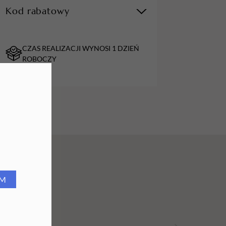
Kod rabatowy
URZĄDZENIA
Lampy do paznokci
CZAS REALIZACJI WYNOSI 1 DZIEŃ
Lampy na biurko
ROBOCZY
Podgrzewacze do wosku
RM