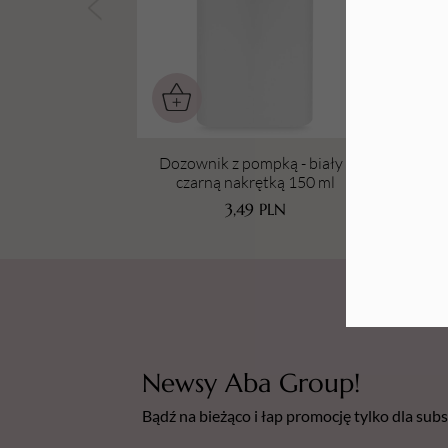
Tarki i nakładki
Dozownik z pompką - biały z
W
czarną nakrętką 150 ml
3,49
PLN
Newsy Aba Group!
Bądź na bieżąco i łap promocję tylko dla su