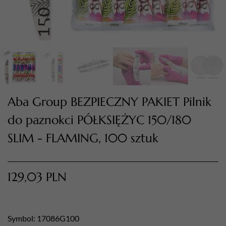
Aba Group BEZPIECZNY PAKIET Pilnik
do paznokci PÓŁKSIĘŻYC 150/180
SLIM - FLAMING, 100 sztuk
TWÓJ KOSZYK (
0
)
Suma koszyka (
0
)
129,03
PLN
PRZEJDŹ DO KOSZYKA
Symbol: 17086G100