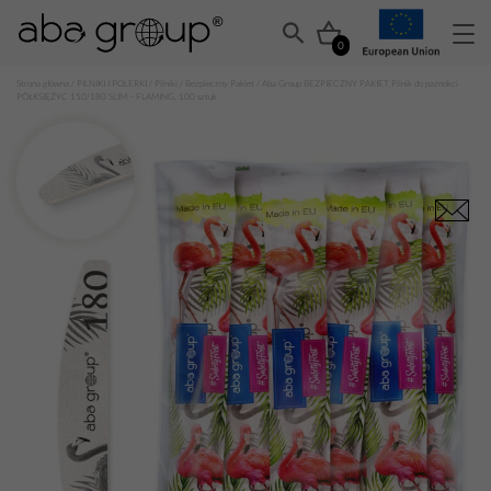
0
Strona główna
/
PILNIKI I POLERKI
/
Pilniki
/
Bezpieczny Pakiet
/ Aba Group BEZPIECZNY PAKIET Pilnik do paznokci
PÓŁKSIĘŻYC 150/180 SLIM – FLAMING, 100 sztuk