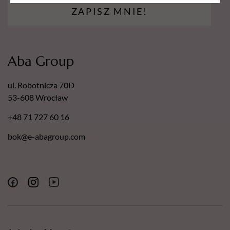
dermatologicznym.
ZAPISZ MNIE!
Nasze pilniki posiadają następujące certyfikaty:
Europejski Certyfikat Bezpieczeństwa.
Certyfikat - Europejska gwarancja najwyższej jakości.
Aba Group
Certyfikat - Europejski lider jakości.
ul. Robotnicza 70D
53-608 Wrocław
+48 71 727 60 16
bok@e-abagroup.com