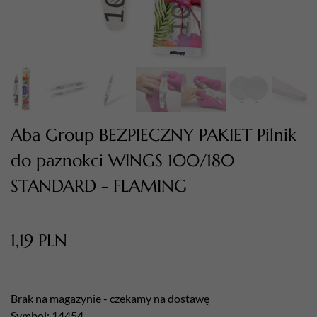
Aba Group BEZPIECZNY PAKIET Pilnik
do paznokci WINGS 100/180
STANDARD - FLAMING
TWÓJ KOSZYK (
0
)
Suma koszyka (
0
)
1,19
PLN
PRZEJDŹ DO KOSZYKA
Brak na magazynie - czekamy na dostawę
Symbol: 14454