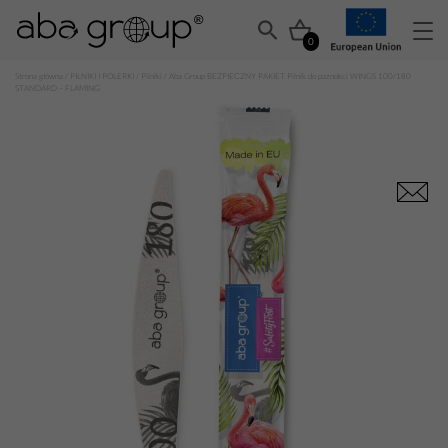
0
Strona główna
/
PILNIKI I POLERKI
/
Pilniki
/ Aba Group BEZPIECZNY PAKIET Pilnik do paznokci WINGS 100/180
STANDARD – FLAMING