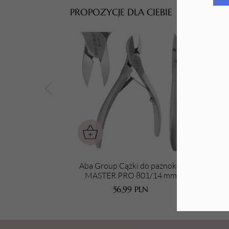
PROPOZYCJE DLA CIEBIE
Tarki i nakładki
Aba Group Cążki do paznokci
Aba
MASTER PRO 801/14 mm
56,99
PLN