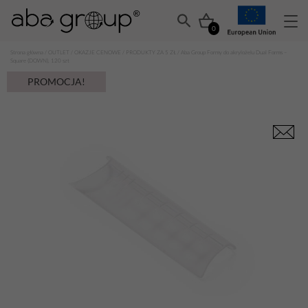
0
Strona główna
/
OUTLET
/
OKAZJE CENOWE
/
PRODUKTY ZA 5 ZŁ
/ Aba Group Formy do akrylożelu Dual Forms –
Square (DOWN), 120 szt
PROMOCJA!