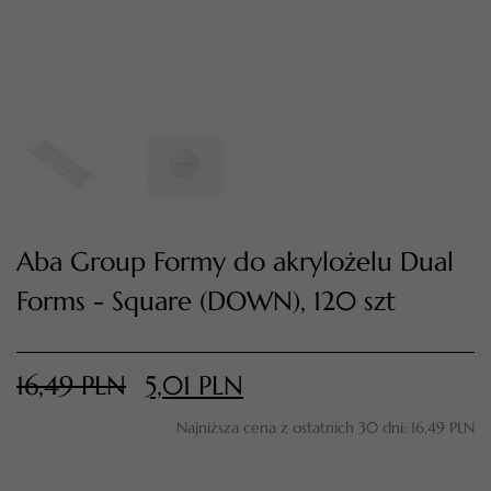
Aba Group Formy do akrylożelu Dual
Forms - Square (DOWN), 120 szt
TWÓJ KOSZYK (
0
)
Suma koszyka (
0
)
16,49
PLN
5,01
PLN
PRZEJDŹ DO KOSZYKA
Najniższa cena z ostatnich 30 dni:
16,49
PLN