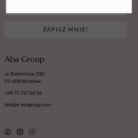
ZAPISZ MNIE!
Aba Group
ul. Robotnicza 70D
53-608 Wrocław
+48 71 727 60 16
bok@e-abagroup.com