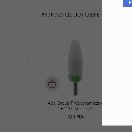
P
Tarki i nakładki
PROPOZYCJE DLA CIEBIE
Aba Group Frez ceramiczny
A
CB010 - stożek, C
13,19
PLN