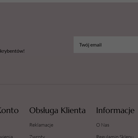
bskrybentów!
Konto
Obsługa Klienta
Informacje
Reklamacje
O Nas
wienia
Zwroty
Regulamin Sklepu