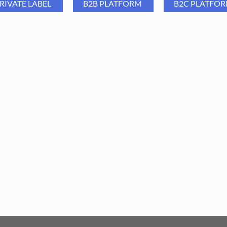
RIVATE LABEL
B2B PLATFORM
B2C PLATFO
Część pracująca:
15 x 6 mm
Poziom ostrości:
średni
ba Group Frez ceramiczny
Aba Group Frez ceramicz
CB017 - stożek, C
CB032 - stożek, F
13,19
PLN
13,19
PLN