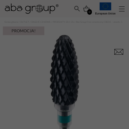
0
Strona główna
/
OUTLET
/
OKAZJE CENOWE
/
PRODUKTY ZA 1 ZŁ
/ Aba Group Frez ceramiczny CB031 – stożek, C
PROMOCJA!