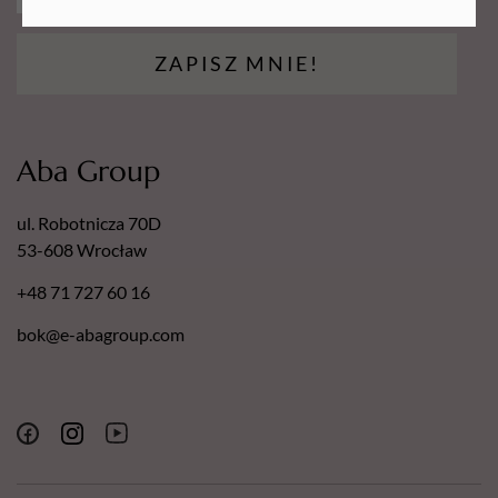
ZAPISZ MNIE!
Aba Group
ul. Robotnicza 70D
53-608 Wrocław
+48 71 727 60 16
bok@e-abagroup.com