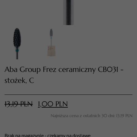
Aba Group Frez ceramiczny CB031 -
stożek, C
TWÓJ KOSZYK (
0
)
Suma koszyka (
0
)
13,19
PLN
1,00
PLN
PRZEJDŹ DO KOSZYKA
Najniższa cena z ostatnich 30 dni:
13,19
PLN
Brak na magazynie - czekamy na dostawę