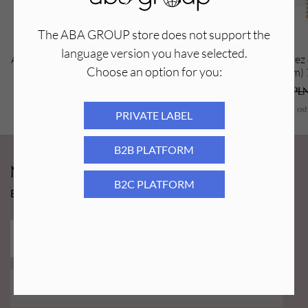
Poziom ostrości:
ostry
The ABA GROUP store does not support the
language version you have selected.
Aba Group Frez diamentowy 720-39 R,
Aba Group Frez
Choose an option for you:
szpic (RAINBOW)
średnica 1,2 mm
6,59
PLN
1,00
PLN
6,59
PL
Najniższa cena z ostatnich 30 dni:
6,59
PLN
Najniższa cena z os
PRIVATE LABEL
B2B PLATFORM
Newsy Aba Group!
B2C PLATFORM
Bądź na bieżąco i łap promocję tylko dla subskrybentów!
ZAPISZ MNIE!