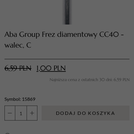
Aba Group Frez diamentowy CC40 -
walec, C
6,59
PLN
1,00
PLN
TWÓJ KOSZYK (
0
)
Najniższa cena z ostatnich 30 dni:
6,59
PLN
Suma koszyka (
0
)
Symbol: 15869
PRZEJDŹ DO KOSZYKA
DODAJ DO KOSZYKA
ilość
Aba
Group