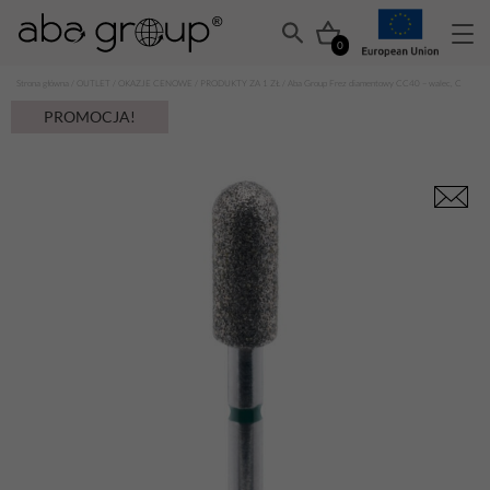
0
Strona główna
/
OUTLET
/
OKAZJE CENOWE
/
PRODUKTY ZA 1 ZŁ
/ Aba Group Frez diamentowy CC40 – walec, C
PROMOCJA!