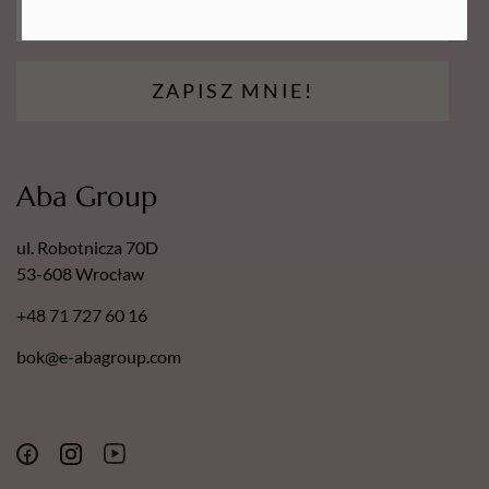
ZAPISZ MNIE!
Aba Group
ul. Robotnicza 70D
53-608 Wrocław
+48 71 727 60 16
bok@e-abagroup.com