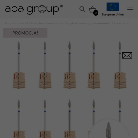
0
Strona główna
/
HURT
/
Frezy
/
Frezy diamentowe
/ Aba Group Frez diamentowy – płomień niebieski, 2,3 mm x 10 szt.
PROMOCJA!