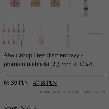
Aba Group Frez diamentowy -
płomień niebieski, 2,3 mm x 10 szt.
TWÓJ KOSZYK (
0
)
Suma koszyka (
0
)
65,89
PLN
47,18
PLN
PRZEJDŹ DO KOSZYKA
Najniższa cena z ostatnich 30 dni:
65,89
PLN
Symbol: 17987G10