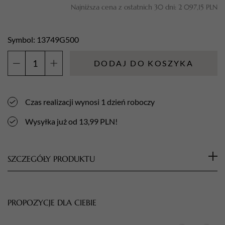
Najniższa cena z ostatnich 30 dni:
2 097,15
PLN
Symbol: 13749G500
DODAJ DO KOSZYKA
ilość
Aba
Group
Czas realizacji wynosi 1 dzień roboczy
BEZPIECZNY
PAKIET
Wysyłka już od 13,99 PLN!
ZESTAW
10
ALLYOUNEED
SZCZEGÓŁY PRODUKTU
-
(pilnik
Zestaw Bezpieczny Pakiet STANDARD
+
Jednorazowy zestaw Bezpieczny Pakiet to komplet trzech
mini
PROPOZYCJE DLA CIEBIE
przyrządów niezbędnych przy podstawowej pracy
polerka)
manikiurzystki.