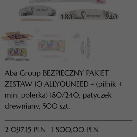
Aba Group BEZPIECZNY PAKIET
ZESTAW 10 ALLYOUNEED - (pilnik +
TWÓJ KOSZYK (
0
)
mini polerka) 180/240, patyczek
Suma koszyka (
0
)
drewniany, 500 szt.
PRZEJDŹ DO KOSZYKA
2 097,15
PLN
1 800,00
PLN