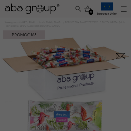
0
Strona główna
/
HURT
/
Pilniki i polerki
/
Pilniki
/ Aba Group BEZPIECZNY PAKIET ZESTAW 10 ALLYOUNEED – (pilnik
+ mini polerka) 180/240, patyczek drewniany, 500 szt.
PROMOCJA!