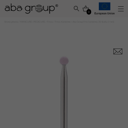
0
Strona główna
/
MANICURE I PEDICURE
/
Frezy
/
Frezy Kamienne
/ Aba Group Frez kamienny 30 (kulka 3 mm)