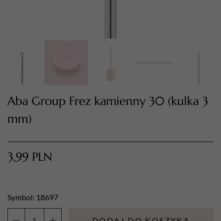
Aba Group Frez kamienny 30 (kulka 3
mm)
TWÓJ KOSZYK (
0
)
Suma koszyka (
0
)
3,99
PLN
PRZEJDŹ DO KOSZYKA
Symbol: 18697
DODAJ DO KOSZYKA