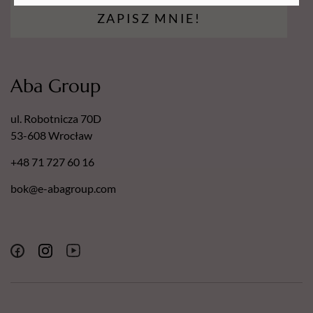
ZAPISZ MNIE!
Aba Group
ul. Robotnicza 70D
53-608 Wrocław
+48 71 727 60 16
bok@e-abagroup.com