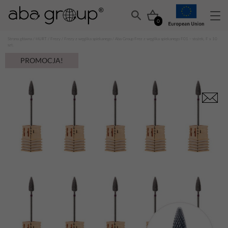
0
Strona główna
/
HURT
/
Frezy
/
Frezy z węglika spiekanego
/ Aba Group Frez z węglika spiekanego F01 – stożek, F x 10
szt.
PROMOCJA!