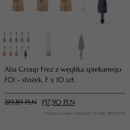
Aba Group Frez z węglika spiekanego
F01 - stożek, F x 10 szt.
TWÓJ KOSZYK (
0
)
Suma koszyka (
0
)
219,89
PLN
157,90
PLN
PRZEJDŹ DO KOSZYKA
Najniższa cena z ostatnich 30 dni:
219,89
PLN