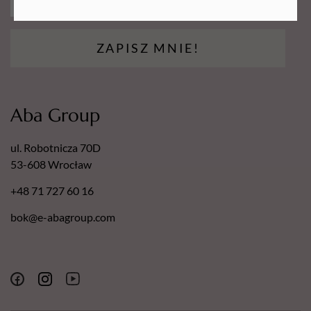
ZAPISZ MNIE!
Aba Group
ul. Robotnicza 70D
53-608 Wrocław
+48 71 727 60 16
bok@e-abagroup.com