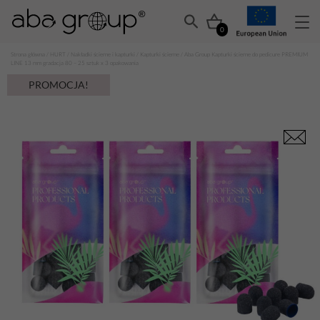
0
Strona główna
/
HURT
/
Nakładki ścierne i kapturki
/
Kapturki ścierne
/ Aba Group Kapturki ścierne do pedicure PREMIUM
LINE 13 mm gradacja 80 – 25 sztuk x 3 opakowania
PROMOCJA!