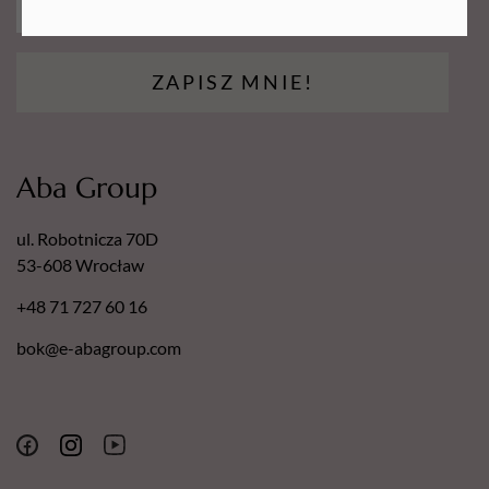
ZAPISZ MNIE!
Aba Group
ul. Robotnicza 70D
53-608 Wrocław
+48 71 727 60 16
bok@e-abagroup.com