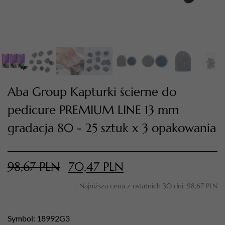
Aba Group Kapturki ścierne do
pedicure PREMIUM LINE 13 mm
gradacja 80 - 25 sztuk x 3 opakowania
TWÓJ KOSZYK (
0
)
Suma koszyka (
0
)
98,67
PLN
70,47
PLN
PRZEJDŹ DO KOSZYKA
Najniższa cena z ostatnich 30 dni:
98,67
PLN
Symbol: 18992G3