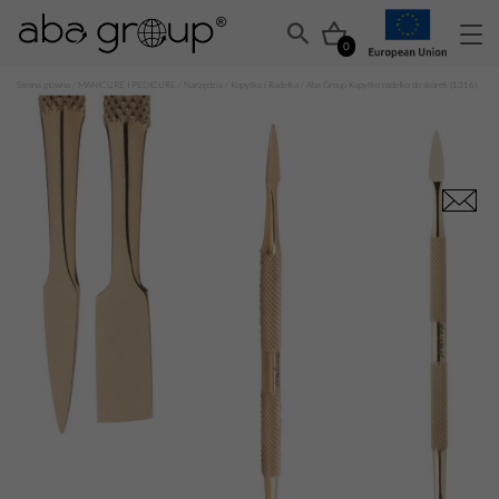
0
Strona główna
/
MANICURE I PEDICURE
/
Narzędzia
/
Kopytka i Radełka
/ Aba Group Kopytko radełko do skórek (1316)