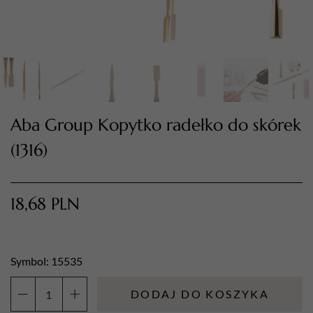
Aba Group Kopytko radełko do skórek
(1316)
TWÓJ KOSZYK (
0
)
Suma koszyka (
0
)
18,68
PLN
PRZEJDŹ DO KOSZYKA
Symbol: 15535
DODAJ DO KOSZYKA
ilość