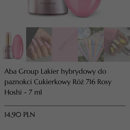
Aba Group Lakier hybrydowy do
paznokci Cukierkowy Róż 716 Rosy
TWÓJ KOSZYK (
0
)
Suma koszyka (
0
)
Hoshi - 7 ml
PRZEJDŹ DO KOSZYKA
14,90
PLN