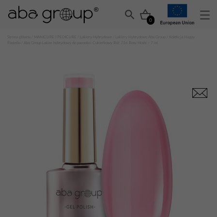
0
Strona główna
/
MANICURE I PEDICURE
/
Lakiery Hybrydowe
/
Lakiery Hybrydowe Aba Group
/
Kolekcja Happy
Pastello
/ Aba Group Lakier hybrydowy do paznokci Cukierkowy Róż 716 Rosy Hoshi – 7 ml