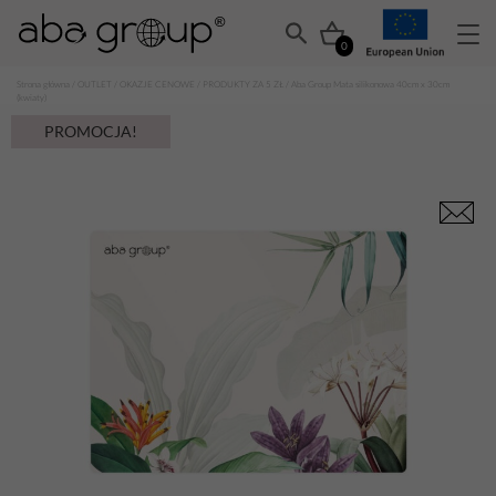
0
Strona główna
/
OUTLET
/
OKAZJE CENOWE
/
PRODUKTY ZA 5 ZŁ
/ Aba Group Mata silikonowa 40cm x 30cm
(kwiaty)
PROMOCJA!