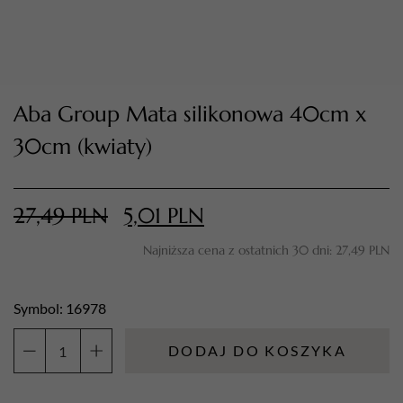
Aba Group Mata silikonowa 40cm x
30cm (kwiaty)
27,49
PLN
5,01
PLN
TWÓJ KOSZYK (
0
)
Najniższa cena z ostatnich 30 dni:
27,49
PLN
Suma koszyka (
0
)
PRZEJDŹ DO KOSZYKA
Symbol: 16978
DODAJ DO KOSZYKA
ilość
Aba