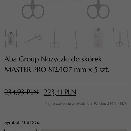
Aba Group Nożyczki do skórek
MASTER PRO 812/107 mm x 5 szt.
TWÓJ KOSZYK (
0
)
Suma koszyka (
0
)
234,93
PLN
223,41
PLN
PRZEJDŹ DO KOSZYKA
Najniższa cena z ostatnich 30 dni:
234,93
PLN
Symbol: 18812G5