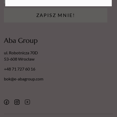
ZAPISZ MNIE!
Aba Group
ul. Robotnicza 70D
53-608 Wrocław
+48 71 727 60 16
bok@e-abagroup.com