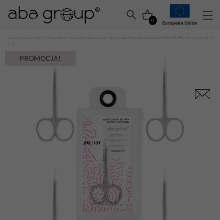
0
Strona główna
/
HURT
/
Narzędzia
/
Nożyczki i obcinaczki
/ Aba Group Nożyczki do skórek MASTER PRO 812/107 mm x
5 szt.
PROMOCJA!