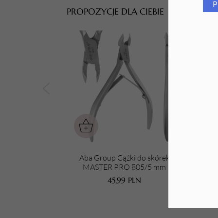
P
PROPOZYCJE DLA CIEBIE
Tarki i nakładki
Aba Group Cążki do skórek
A
MASTER PRO 805/5 mm
45,99
PLN