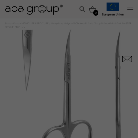
0
Strona główna
/
MANICURE I PEDICURE
/
Narzędzia
/
Nożyczki i Obcinaczki
/ Aba Group Nożyczki do skórek MASTER
PRO 811/105 mm