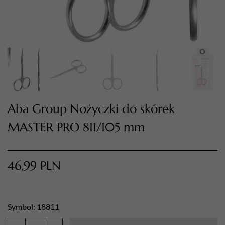
Aba Group Nożyczki do skórek
MASTER PRO 811/105 mm
TWÓJ KOSZYK (
0
)
Suma koszyka (
0
)
46,99
PLN
PRZEJDŹ DO KOSZYKA
Symbol: 18811