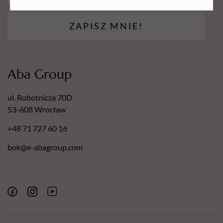
ZAPISZ MNIE!
Aba Group
ul. Robotnicza 70D
53-608 Wrocław
+48 71 727 60 16
bok@e-abagroup.com