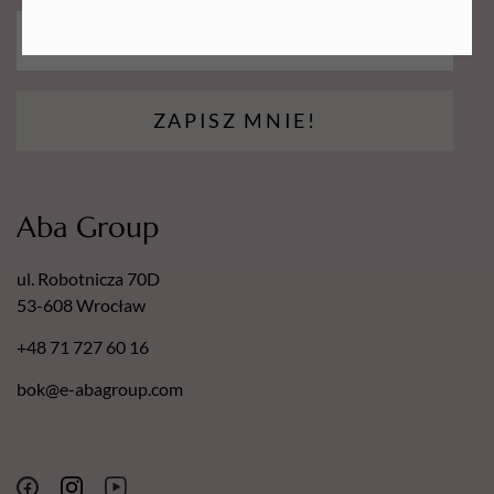
ZAPISZ MNIE!
Aba Group
ul. Robotnicza 70D
53-608 Wrocław
+48 71 727 60 16
bok@e-abagroup.com