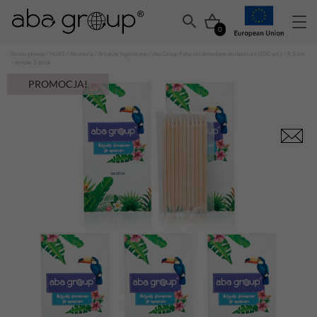
0
Strona główna
/
HURT
/
Akcesoria
/
Artykuły higieniczne
/ Aba Group Patyczki drewniane do manicure (100 szt.) – 9,5 cm.
– zestaw 5 sztuk
PROMOCJA!