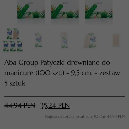
Aba Group Patyczki drewniane do
manicure (100 szt.) - 9,5 cm. - zestaw
TWÓJ KOSZYK (
0
)
5 sztuk
Suma koszyka (
0
)
44,94
PLN
35,24
PLN
PRZEJDŹ DO KOSZYKA
Najniższa cena z ostatnich 30 dni:
44,94
PLN