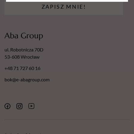
dermatologicznym.
ZAPISZ MNIE!
Nasze pilniki posiadają następujące certyfikaty:
Europejski Certyfikat Bezpieczeństwa.
Certyfikat - Europejska gwarancja najwyższej jakości.
Aba Group
Certyfikat - Europejski lider jakości.
ul. Robotnicza 70D
53-608 Wrocław
+48 71 727 60 16
bok@e-abagroup.com