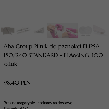
Aba Group Pilnik do paznokci ELIPSA
180/240 STANDARD - FLAMING, 100
sztuk
TWÓJ KOSZYK (
0
)
Suma koszyka (
0
)
98,40
PLN
PRZEJDŹ DO KOSZYKA
Brak na magazynie - czekamy na dostawę
Symbol: 16363