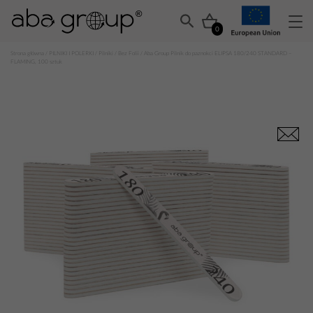
0
Strona główna
/
PILNIKI I POLERKI
/
Pilniki
/
Bez Folii
/ Aba Group Pilnik do paznokci ELIPSA 180/240 STANDARD –
FLAMING, 100 sztuk