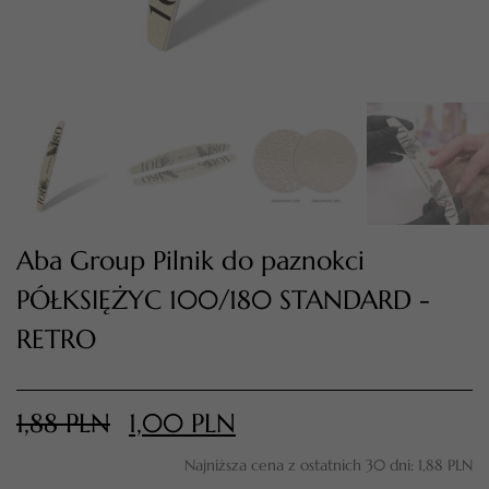
Aba Group Pilnik do paznokci
PÓŁKSIĘŻYC 100/180 STANDARD -
TWÓJ KOSZYK (
0
)
Suma koszyka (
0
)
RETRO
PRZEJDŹ DO KOSZYKA
1,88
PLN
1,00
PLN
Najniższa cena z ostatnich 30 dni:
1,88
PLN