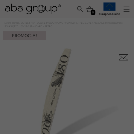
0
Strona główna
/
OUTLET
/
KATEGORIE PRODUKTOWE
/
MANICURE I PEDICURE
/ Aba Group Pilnik do paznokci
PÓŁKSIĘŻYC 100/180 STANDARD – RETRO
PROMOCJA!