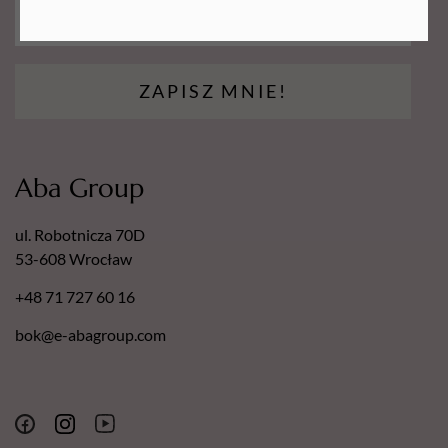
Europejski Certyfikat Bezpieczeństwa.
Certyfikat - Europejska gwarancja najwyższej jakości.
Certyfikat - Europejski lider jakości.
ZAPISZ MNIE!
Aba Group
ul. Robotnicza 70D
53-608 Wrocław
+48 71 727 60 16
bok@e-abagroup.com