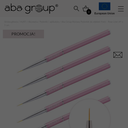
0
Strona główna
/
HURT
/
Akcesoria
/
Pędzelki i aplikatory
/ Aba Group Różowy Pędzelek do zdobień 9mm – Rose Liner #9 x
5 szt.
PROMOCJA!