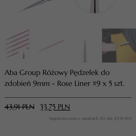
Aba Group Różowy Pędzelek do
zdobień 9mm - Rose Liner #9 x 5 szt.
TWÓJ KOSZYK (
0
)
Suma koszyka (
0
)
43,91
PLN
33,75
PLN
PRZEJDŹ DO KOSZYKA
Najniższa cena z ostatnich 30 dni:
43,91
PLN