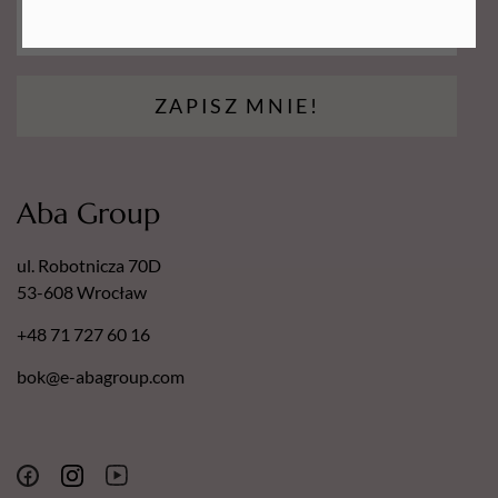
ZAPISZ MNIE!
Aba Group
ul. Robotnicza 70D
53-608 Wrocław
+48 71 727 60 16
bok@e-abagroup.com