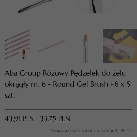
Aba Group Różowy Pędzelek do żelu
okrągły nr. 6 - Round Gel Brush #6 x 5
TWÓJ KOSZYK (
0
)
szt.
Suma koszyka (
0
)
PRZEJDŹ DO KOSZYKA
43,91
PLN
33,75
PLN
Najniższa cena z ostatnich 30 dni:
43,91
PLN