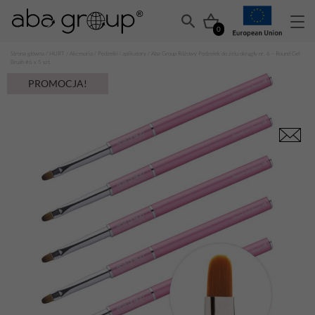
0
Strona główna
/
HURT
/
Akcesoria
/
Pędzelki i aplikatory
/ Aba Group Różowy Pędzelek do żelu okrągły nr. 6 – Round Gel
Brush #6 x 5 szt.
PROMOCJA!