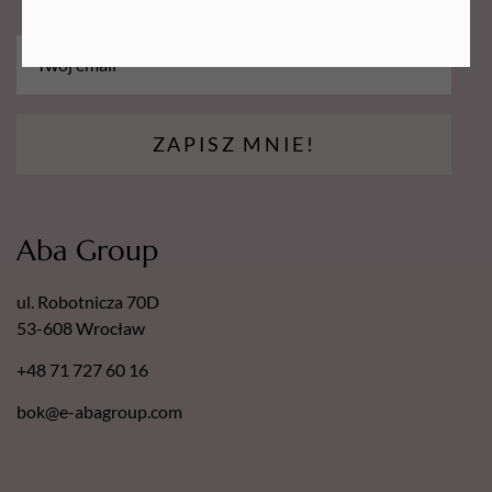
ZAPISZ MNIE!
Aba Group
ul. Robotnicza 70D
53-608 Wrocław
+48 71 727 60 16
bok@e-abagroup.com