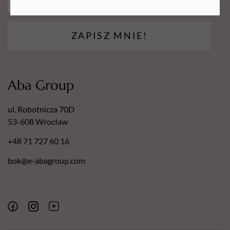
ZAPISZ MNIE!
Aba Group
ul. Robotnicza 70D
53-608 Wrocław
+48 71 727 60 16
bok@e-abagroup.com