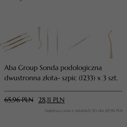
Aba Group Sonda podologiczna
dwustronna złota- szpic (1233) x 3 szt.
TWÓJ KOSZYK (
0
)
Suma koszyka (
0
)
65,96
PLN
28,11
PLN
PRZEJDŹ DO KOSZYKA
Najniższa cena z ostatnich 30 dni:
65,96
PLN