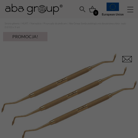
0
Strona główna
/
HURT
/
Narzędzia
/
Przyrządy do pedicure
/ Aba Group Sonda podologiczna dwustronna złota- szpic
(1233) x 3 szt.
PROMOCJA!