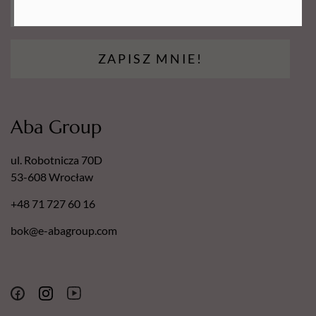
ZAPISZ MNIE!
Aba Group
ul. Robotnicza 70D
53-608 Wrocław
+48 71 727 60 16
bok@e-abagroup.com