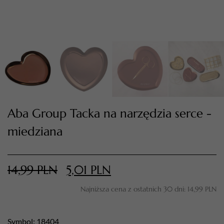
Aba Group Tacka na narzędzia serce -
miedziana
TWÓJ KOSZYK (
0
)
Suma koszyka (
0
)
14,99
PLN
5,01
PLN
PRZEJDŹ DO KOSZYKA
Najniższa cena z ostatnich 30 dni:
14,99
PLN
Symbol: 18404