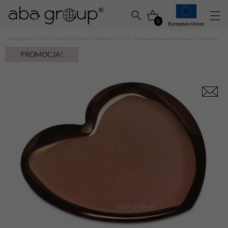
0
Strona główna
/
OUTLET
/
OKAZJE CENOWE
/
PRODUKTY ZA 5 ZŁ
/ Aba Group Tacka na narzędzia serce – miedziana
PROMOCJA!