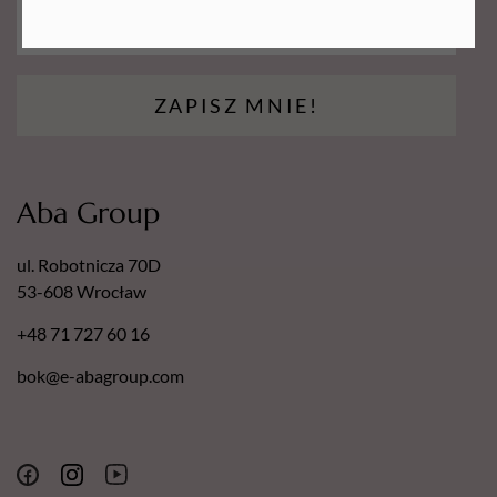
ZAPISZ MNIE!
Aba Group
ul. Robotnicza 70D
53-608 Wrocław
+48 71 727 60 16
bok@e-abagroup.com