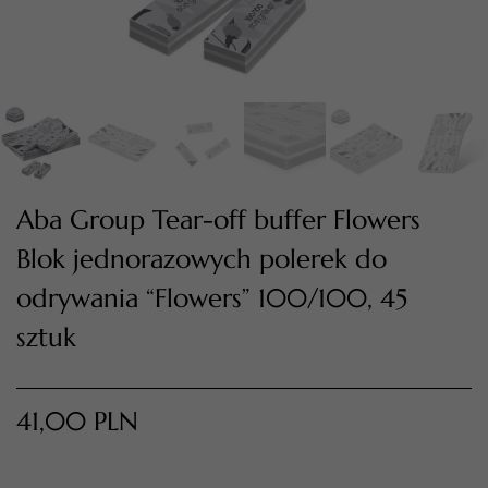
Aba Group Tear-off buffer Flowers
Blok jednorazowych polerek do
odrywania “Flowers” 100/100, 45
TWÓJ KOSZYK (
0
)
Suma koszyka (
0
)
sztuk
PRZEJDŹ DO KOSZYKA
41,00
PLN