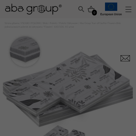
0
Strona główna
/
PILNIKI I POLERKI
/
Bloki i Polerki
/
Polerki Odrywane
/ Aba Group Tear-off buffer Flowers Blok
jednorazowych polerek do odrywania “Flowers” 100/100, 45 sztuk