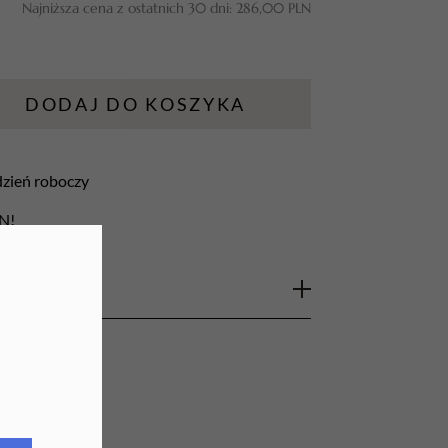
Najniższa cena z ostatnich 30 dni:
286,00
PLN
URZĄDZENIA
Lampy do paznokci
DODAJ DO KOSZYKA
Lampy na biurko
Podgrzewacze do wosku
 dzień roboczy
LN!
idealne rozwiązanie dla zawodowych stylistek
ywają kilka lub nawet kilkanaście polerek.
 15 sztuk niewielkich polerek świetnie
ej, kiedy musimy mieć wszystkie narzędzia
padku pilników, polerki ze względów