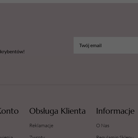
bskrybentów!
Konto
Obsługa Klienta
Informacje
Reklamacje
O Nas
wienia
Zwroty
Regulamin Sklepu