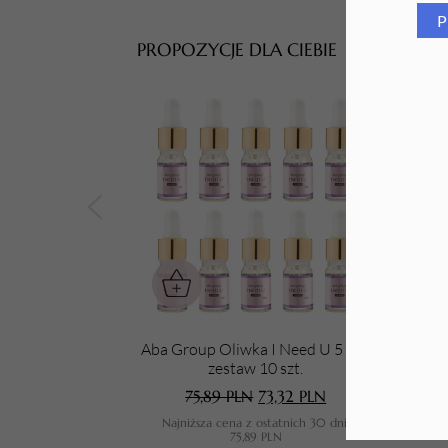
P
Tarki i nakładki
PROPOZYCJE DLA CIEBIE
Aba Group Oliwka I Need U 5 ml -
Aba
zestaw 10 szt.
75,89
PLN
73,32
PLN
Najniższa cena z ostatnich 30 dni:
N
75,89
PLN