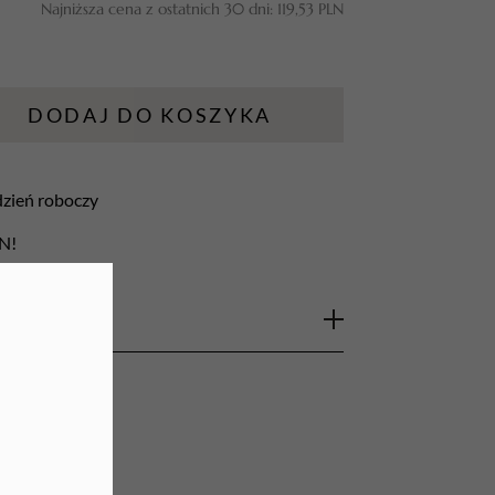
Najniższa cena z ostatnich 30 dni:
119,53
PLN
URZĄDZENIA
Lampy do paznokci
DODAJ DO KOSZYKA
Lampy na biurko
Podgrzewacze do wosku
 dzień roboczy
LN!
sifomil 1L - gotowy do
ynfekcji powierzchni ze
eniającym