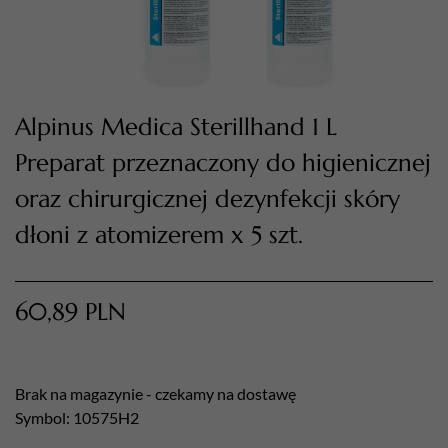
Alpinus Medica Sterillhand 1 L
Preparat przeznaczony do higienicznej
oraz chirurgicznej dezynfekcji skóry
dłoni z atomizerem x 5 szt.
TWÓJ KOSZYK (
0
)
Suma koszyka (
0
)
60,89
PLN
PRZEJDŹ DO KOSZYKA
Brak na magazynie - czekamy na dostawę
Symbol: 10575H2