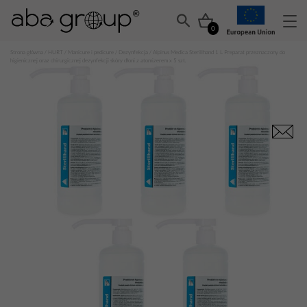
0
Strona główna
/
HURT
/
Manicure i pedicure
/
Dezynfekcja
/ Alpinus Medica Sterillhand 1 L Preparat przeznaczony do
higienicznej oraz chirurgicznej dezynfekcji skóry dłoni z atomizerem x 5 szt.