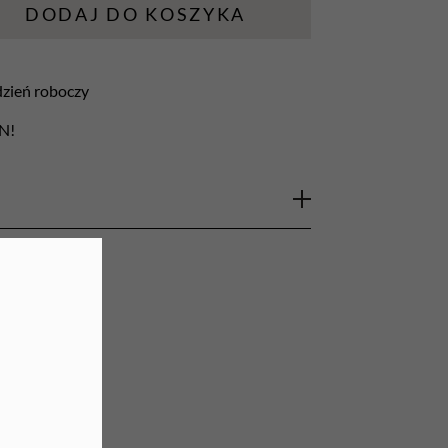
DODAJ DO KOSZYKA
URZĄDZENIA
Lampy do paznokci
 dzień roboczy
Lampy na biurko
LN!
Podgrzewacze do wosku
l Preparat do dezynfekcji rąk
nicznej oraz chirurgicznej dezynfekcji rąk, a
odzonej i niezmienionej chorobowo skóry.
ie w placówkach ochrony zdrowia oraz
e jest utrzymanie najwyższych standardów
światowych, gabinetach specjalistycznych,
ch i fryzjerskich, klubach fitness oraz