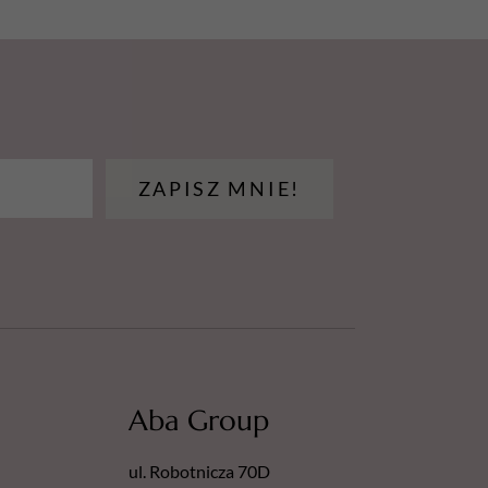
aniem środków ostrożności. Przed
rzeczytać etykietę i informacje
z i pary.
ZAPISZ MNIE!
źródeł ciepła, gorących powierzchni, źródeł
nnych źródeł zapłonu. Nie palić.
 szczelnie zamknięty.
biegające wyładowaniom elektrostatycznym.
ki produktu:
.2022
Aba Group
ul. Robotnicza 70D