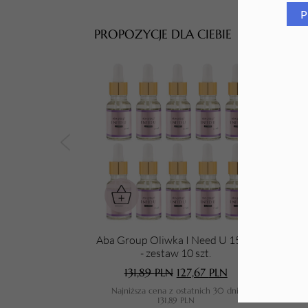
P
Tarki i nakładki
PROPOZYCJE DLA CIEBIE
Aba Group Oliwka I Need U 15 ml
Aba 
- zestaw 10 szt.
131,89
PLN
127,67
PLN
Najniższa cena z ostatnich 30 dni:
N
131,89
PLN