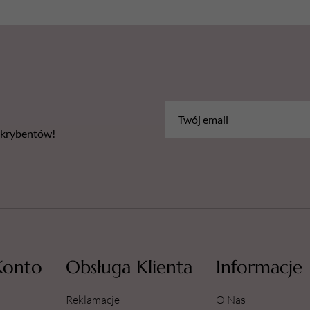
należy używać z zachow
każdym użyciem należy p
dotyczące produktu.
Ostrzeżenia:
H225 - Wysoce łatwopalna ciec
Środki ostrożności:
bskrybentów!
P210: Przechowywać z dala od 
iskrzenia, otwartego ognia i i
P233: Przechowywać pojemnik
P243: Podjąć działania zapo
Pobierz kartę charakterysty
1034-Sterillhand-KCH-12.09
Konto
Obsługa Klienta
Informacje
Reklamacje
O Nas