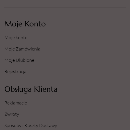
jeżeli są i można je łatwo usunąć. Nadal płukać.
P501: Zawartość/pojemnik usuwać do zbiorników do
segregacji odpadów obecnych w swojej gminie.
Moje Konto
Pobierz kartę charakterystyki produktu:
Ultrasonic-sterill-KCH-20231006
Moje konto
Moje Zamówienia
Moje Ulubione
Rejestracja
Obsługa Klienta
Reklamacje
Zwroty
Sposoby i Koszty Dostawy