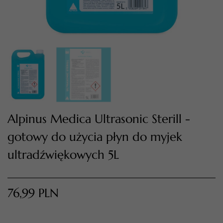
Alpinus Medica Ultrasonic Sterill -
gotowy do użycia płyn do myjek
TWÓJ KOSZYK (
0
)
Suma koszyka (
0
)
ultradźwiękowych 5L
PRZEJDŹ DO KOSZYKA
76,99
PLN