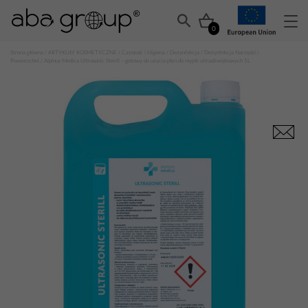
0
Strona główna
/
ARTYKUŁY KOSMETYCZNE
/
Czystość i Higiena
/
Dezynfekcja
/
Dezynfekcja Narzędzi i
Powierzchni
/ Alpinus Medica Ultrasonic Sterill – gotowy do użycia płyn do myjek ultradźwiękowych 5L