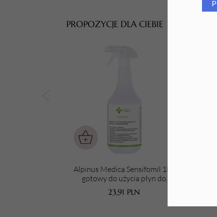
P
Tarki i nakładki
PROPOZYCJE DLA CIEBIE
Alpinus Medica Sensifomil 1L -
Alpi
gotowy do użycia płyn do
Sp
dezynfekcji powierzchni ze
23,91
PLN
spryskiwaczem spieniającym