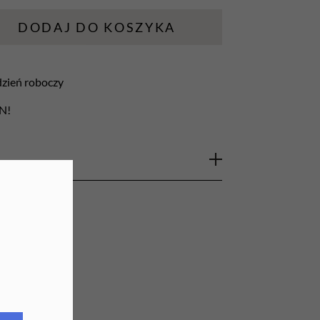
URZĄDZENIA
DODAJ DO KOSZYKA
Lampy do paznokci
 dzień roboczy
Lampy na biurko
LN!
Podgrzewacze do wosku
al ze spryskiwaczem - płyn
ierzchni 1L
ójczy przeznaczony do szybkiej dezynfekcji
 miejsc trudno dostępnych w obszarze
e zastosowanie w placówkach ochrony
h lekarskich i stomatologicznych,