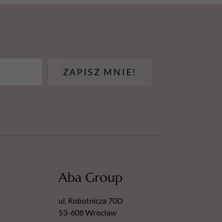
ani zacieków.
teriałowa.
g / 100 g
ypadku postępuj zgodnie z
 produktu.
Produktów biobójczych
aniem środków ostrożności. Przed
ZAPISZ MNIE!
rzeczytać etykietę i informacje
z i pary.
zy.
źródeł ciepła, gorących powierzchni, źródeł
nnych źródeł zapłonu. Nie
Aba Group
biegające wyładowaniom elektrostatycznym.
ul. Robotnicza 70D
ronne/odzież ochronną/ochronę oczu.
53-608 Wrocław
ADKU DOSTANIA SIĘ DO OCZU: Ostrożnie