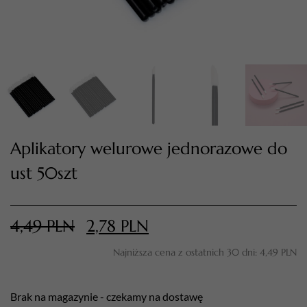
Aplikatory welurowe jednorazowe do
ust 50szt
TWÓJ KOSZYK (
0
)
Suma koszyka (
0
)
4,49
PLN
2,78
PLN
PRZEJDŹ DO KOSZYKA
Najniższa cena z ostatnich 30 dni:
4,49
PLN
Brak na magazynie - czekamy na dostawę