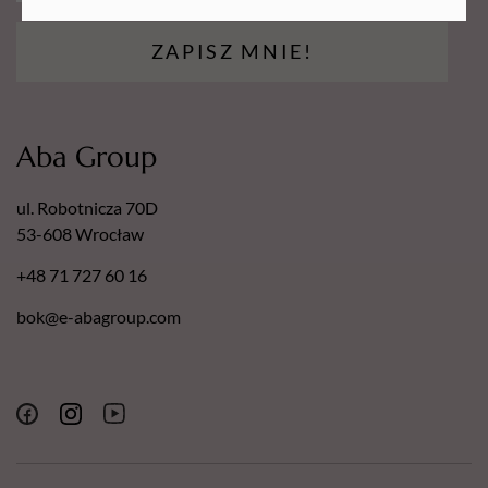
ZAPISZ MNIE!
Aba Group
ul. Robotnicza 70D
53-608 Wrocław
+48 71 727 60 16
bok@e-abagroup.com