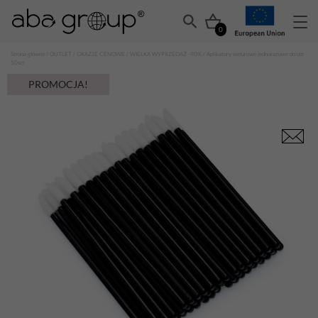
0
Strona główna
/
OUTLET
/
OKAZJE CENOWE
/
WIELKA WYPRZEDAŻ -90%
/ Aplikatory welurowe jednorazowe do ust
50szt
PROMOCJA!