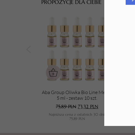
PROPOZYCJE DLA CIEBIE
Tarki i nakładki
Aba Group Oliwka Bio Line Melon
Aba 
5 ml - zestaw 10 szt.
75,89
PLN
73,32
PLN
Najniższa cena z ostatnich 30 dni:
N
75,89
PLN