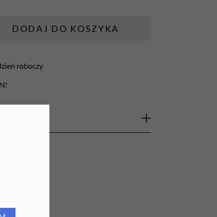
URZĄDZENIA
DODAJ DO KOSZYKA
Lampy do paznokci
Lampy na biurko
 dzień roboczy
Podgrzewacze do wosku
LN!
czny z celulozy charakteryzujący się
ścią i wydajnością. Miękki, delikatny,
. Idealnie sprawdzi się we fryzjerstwie, jak i w
edycznych.
RM