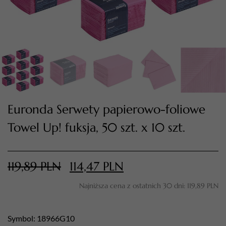
Euronda Serwety papierowo-foliowe
Towel Up! fuksja, 50 szt. x 10 szt.
TWÓJ KOSZYK (
0
)
Suma koszyka (
0
)
119,89
PLN
114,47
PLN
PRZEJDŹ DO KOSZYKA
Najniższa cena z ostatnich 30 dni:
119,89
PLN
Symbol: 18966G10