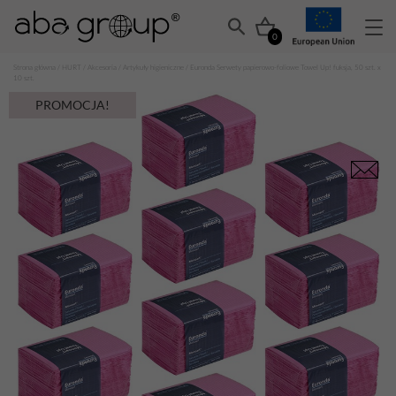
0
Strona główna
/
HURT
/
Akcesoria
/
Artykuły higieniczne
/ Euronda Serwety papierowo-foliowe Towel Up! fuksja, 50 szt. x
10 szt.
PROMOCJA!