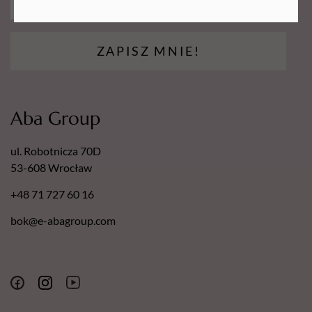
ZAPISZ MNIE!
Aba Group
ul. Robotnicza 70D
53-608 Wrocław
+48 71 727 60 16
bok@e-abagroup.com