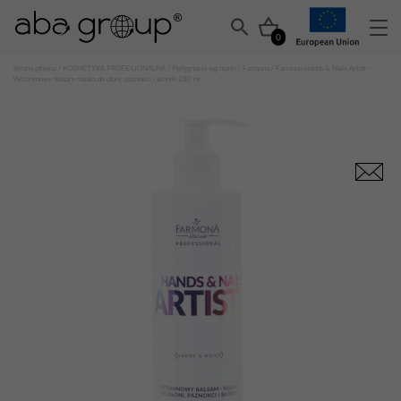
0
Strona główna
/
KOSMETYKA PROFESJONALNA
/
Pielęgnacja wg marki
/
Farmona
/ Farmona Hands & Nails Artist –
Witaminowy balsam-maska do dłoni, paznokci i skórek 280 ml