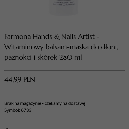
Farmona Hands & Nails Artist -
Witaminowy balsam-maska do dłoni,
TWÓJ KOSZYK (
0
)
paznokci i skórek 280 ml
Suma koszyka (
0
)
PRZEJDŹ DO KOSZYKA
44,99
PLN
Brak na magazynie - czekamy na dostawę
Symbol: 8733