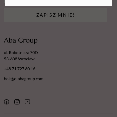
ZAPISZ MNIE!
Aba Group
ul. Robotnicza 70D
53-608 Wrocław
+48 71 727 60 16
bok@e-abagroup.com