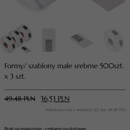
Formy/ szablony małe srebrne 500szt.
x 3 szt.
TWÓJ KOSZYK (
0
)
Suma koszyka (
0
)
49,48
PLN
36,53
PLN
PRZEJDŹ DO KOSZYKA
Najniższa cena z ostatnich 30 dni:
49,48
PLN
Brak na magazynie - czekamy na dostawę