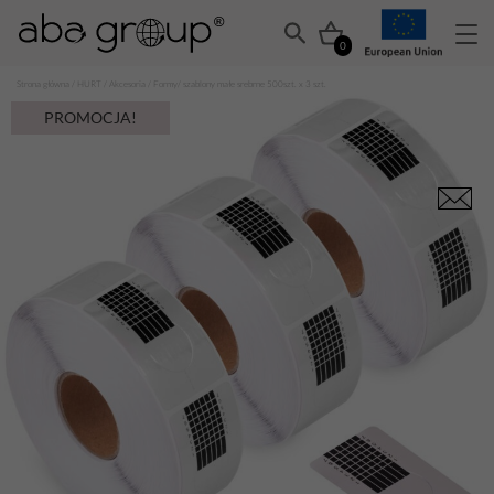
0
Strona główna
/
HURT
/
Akcesoria
/ Formy/ szablony małe srebrne 500szt. x 3 szt.
PROMOCJA!