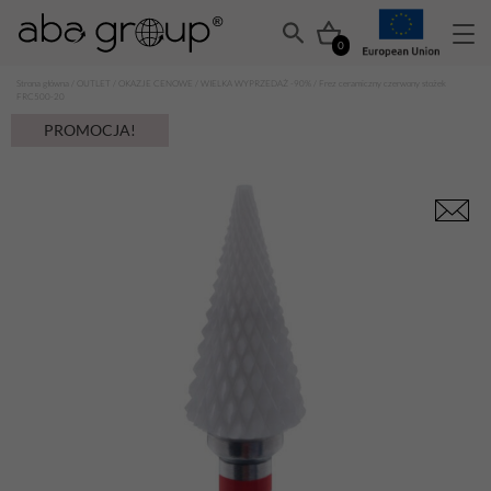
0
Strona główna
/
OUTLET
/
OKAZJE CENOWE
/
WIELKA WYPRZEDAŻ -90%
/ Frez ceramiczny czerwony stożek
FRC500-20
PROMOCJA!