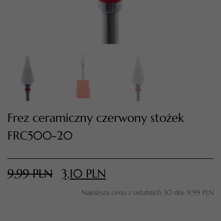
Frez ceramiczny czerwony stożek
FRC500-20
TWÓJ KOSZYK (
0
)
Suma koszyka (
0
)
9,99
PLN
3,10
PLN
PRZEJDŹ DO KOSZYKA
Najniższa cena z ostatnich 30 dni:
9,99
PLN