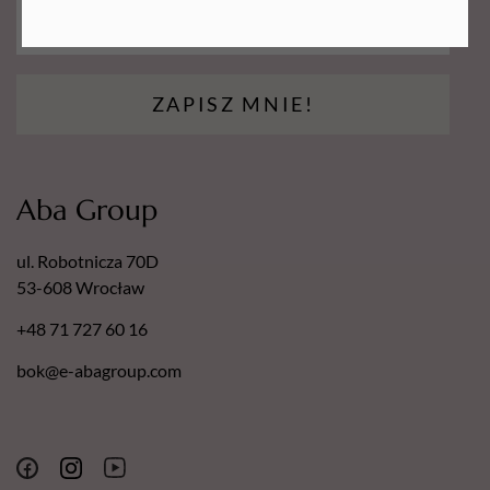
narzędzia precyzyjnego, delikatnego i niezawodnego w
codziennej pielęgnacji oraz stylizacji paznokci.
ZAPISZ MNIE!
Aba Group
ul. Robotnicza 70D
53-608 Wrocław
+48 71 727 60 16
bok@e-abagroup.com