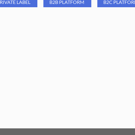
RIVATE LABEL
B2B PLATFORM
B2C PLATFO
ba Group Frez diamentowy
Aba Group Frez diamento
MA16 - walec, M
MC30 - walec, M
6,59
PLN
6,59
PLN