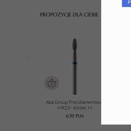
P
Tarki i nakładki
PROPOZYCJE DLA CIEBIE
Aba Group Frez diamentowy
A
MR23 - stożek, M
6,59
PLN