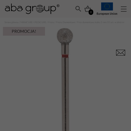
0
Strona główna
/
MANICURE I PEDICURE
/
Frezy
/
Frezy Diamentowe
/ Frez diamentowy kulka 5 mm 10 szt. w blistrze
PROMOCJA!