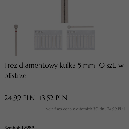
Frez diamentowy kulka 5 mm 10 szt. w
blistrze
TWÓJ KOSZYK (
0
)
Suma koszyka (
0
)
24,99
PLN
13,52
PLN
PRZEJDŹ DO KOSZYKA
Najniższa cena z ostatnich 30 dni:
24,99
PLN
Symbol: 17989