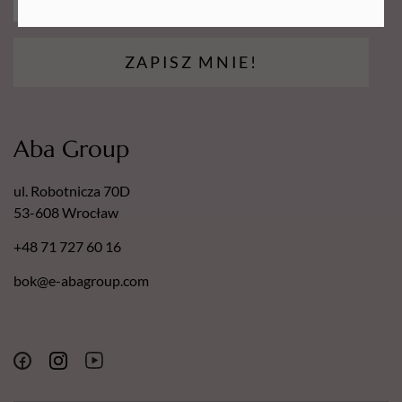
ZAPISZ MNIE!
Aba Group
ul. Robotnicza 70D
53-608 Wrocław
+48 71 727 60 16
bok@e-abagroup.com