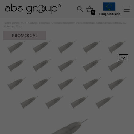
0
Strona główna
/
HURT
/
Zabiegi i pielęgnacja
/
Akcesoria zabiegowe
/ Igła do mezoterapii, karboksyterapii, botoksu 27G
0,4x4mm, 20 szt.
PROMOCJA!