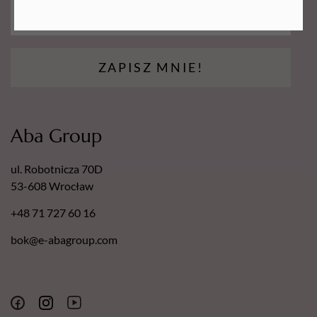
ZAPISZ MNIE!
Aba Group
ul. Robotnicza 70D
53-608 Wrocław
+48 71 727 60 16
bok@e-abagroup.com