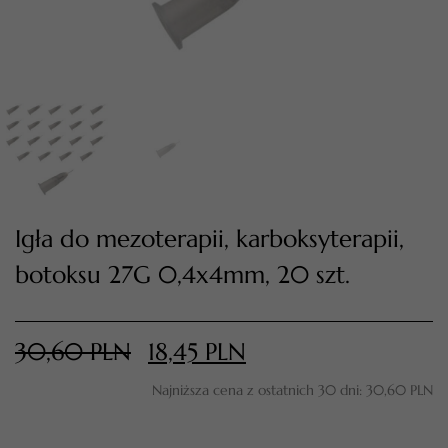
Igła do mezoterapii, karboksyterapii,
botoksu 27G 0,4x4mm, 20 szt.
TWÓJ KOSZYK (
0
)
Suma koszyka (
0
)
30,60
PLN
18,45
PLN
PRZEJDŹ DO KOSZYKA
Najniższa cena z ostatnich 30 dni:
30,60
PLN