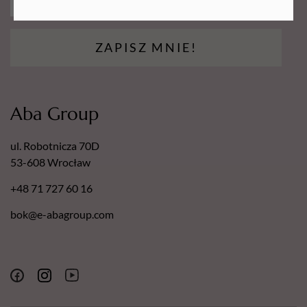
ZAPISZ MNIE!
Aba Group
ul. Robotnicza 70D
53-608 Wrocław
+48 71 727 60 16
bok@e-abagroup.com