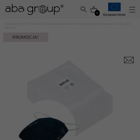
0
Strona główna
/
HURT
/
Akcesoria
/
Jednorazowa odzież ochronna
/ Majtki kosmetyczne czarne unisex 1 sztuka x 300
opakowań
PROMOCJA!