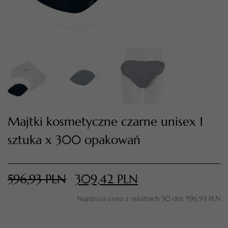
Majtki kosmetyczne czarne unisex 1
sztuka x 300 opakowań
TWÓJ KOSZYK (
0
)
Suma koszyka (
0
)
596,93
PLN
309,42
PLN
PRZEJDŹ DO KOSZYKA
Najniższa cena z ostatnich 30 dni:
596,93
PLN