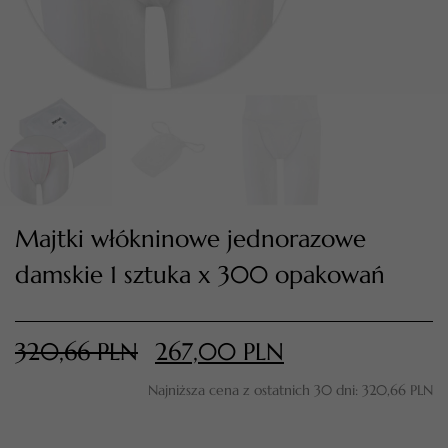
Majtki włókninowe jednorazowe
damskie 1 sztuka x 300 opakowań
TWÓJ KOSZYK (
0
)
Suma koszyka (
0
)
320,66
PLN
267,00
PLN
PRZEJDŹ DO KOSZYKA
Najniższa cena z ostatnich 30 dni:
320,66
PLN