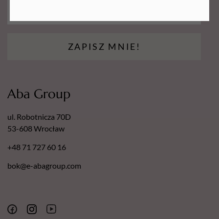
ZAPISZ MNIE!
Aba Group
ul. Robotnicza 70D
53-608 Wrocław
+48 71 727 60 16
bok@e-abagroup.com