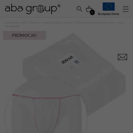
0
Strona główna
/
HURT
/
Akcesoria
/
Jednorazowa odzież ochronna
/ Majtki włókninowe jednorazowe damskie 1 sztuka x
300 opakowań
PROMOCJA!